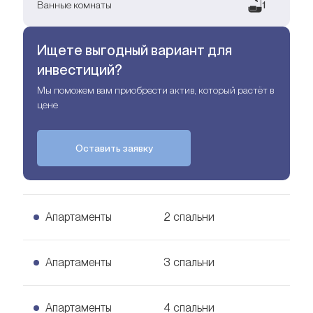
Ванные комнаты
1
Ищете выгодный вариант для
инвестиций?
Мы поможем вам приобрести актив, который растёт в
цене
Оставить заявку
Апартаменты
2 спальни
2 спальни Апартаменты
Апартаменты
3 спальни
Узнать цену
128
кв. м.
3 спальни Апартаменты
Апартаменты
4 спальни