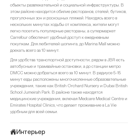
объекты развлекательной и социальной инфраструктуры. В
этом районе находится обилие ресторанов, отелей, бутиков,
прогулочных зон и роскошных пляжей. Находясь всего в
нескольких минутах ходьбы от комплекса, жители могут
легко посетить популярные рестораны, а супермаркет
Carrefour обеспечит удобный доступ к ежедневным
покупкам. Для любителей шопинга, до Marina Mall можно
доехать всего за 10 минут.
Для удобства транспортной доступности, рядом в JBR есть
автобусные и трамвайные остановки, а до станции метро
DMCC можно добраться всего за 10 минут. В радиусе 5-15
минут езды расположены многочисленные образовательные
учреждения, такие как British Orchard Nursery и Dubai British
School Jumeirah Park. В районе также находятся
медицинские учреждения, включая Medcare Medical Centre и
Emirates Hospital Clinics, что делает проживание в La Vie
удобным для всей семьи.
Интерьер