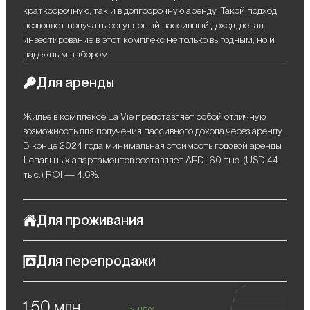
краткосрочную, так и в долгосрочную аренду. Такой подход
позволяет получать регулярный пассивный доход, делая
инвестирование в этот комплекс не только выгодным, но и
надежным выбором.
Для аренды
Жилье в комплексе La Vie представляет собой отличную
возможность для получения пассивного дохода через аренду.
В конце 2024 года минимальная стоимость годовой аренды
1-спальных апартаментов составляет AED 160 тыс. (USD 44
тыс.) ROI — 4.6%.
Для проживания
La Vie — роскошный прибрежный комплекс, идеально
Для перепродажи
подходящий для тех, кто ценит высокий уровень комфорта и
исключительный стиль жизни. Находясь в престижном
Спрос на премиальные объекты недвижимости в Дубае
районе Jumeirah Beach Residence, он предлагает своим
1,50 млн
продолжает расти, что, в сочетании с увеличивающимся
жителям уникальную возможность наслаждаться