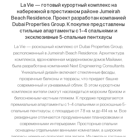
La Vie — готовый курортный комплекс на
набережной в престижном районе Jumeirah
Beach Residence. Проект разработан компанией
Dubai Properties Group. К покупке представлены
стильные апартаменты с 1–4 спальнями и
эксклюзивные 5-спальные пентхаусы
La Vie — роскошный комплекс от Dubai Properties Group,
расположенный в Jumeirah Beach Residence. Архитектура
комплекса, вдохновленная модернизмом домов Майами,
была разработана компанией Next Engineering Consultants.
Уникальный дизайн включает стеклянные фасады,
прозрачные балконы и террасы, что придает башне
современный и узнаваемый облик. В этом курортном
комплексе жители смогут наслаждаться морским бризом и
белоснежным частным пляжем. К продаже предлагаются
премиальные апартаменты с 1–4 спальнями и роскошные 5-
спальные пентхаусы, с площадью от 78 кв. м до 414 кв. м. Все
резиденции отличаются продуманными планировками и
современными интерьерами. Просторные спальни
оснащены отдельными ванными комнатами, а широкие
террасы идеально подходят для загара. Из светлых гостиных