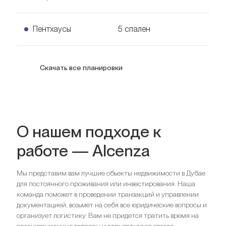
Узнать цену
182
кв. м.
4 спальни Апартаменты
Пентхаусы
5 спален
Узнать цену
283
кв. м.
5 спален Пентхаусы
Скачать все планировки
Узнать цену
414
кв. м.
Спальни
2
Ванные комнаты
2
Спальни
3
О нашем подходе к
Ищете выгодный вариант для
Ванные комнаты
3
работе — Alcenza
инвестиций?
Спальни
4
Мы поможем вам приобрести актив, который растёт в
Ищете выгодный вариант для
Мы представим вам лучшие объекты недвижимости в Дубае
цене
инвестиций?
для постоянного проживания или инвестирования. Наша
Ищете выгодный вариант для
Спальни
5
команда поможет в проведении транзакций и управлении
Мы поможем вам приобрести актив, который растёт в
Ванные комнаты
6
инвестиций?
документацией, возьмет на себя все юридические вопросы и
Оставить заявку
цене
организует логистику. Вам не придется тратить время на
Мы поможем вам приобрести актив, который растёт в