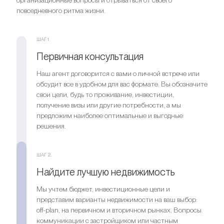
организационные вопросы и отрываться от своего
цене
Ищете выгодный вариант для
повседневного ритма жизни.
Оставить заявку
инвестиций?
Оставить заявку
Мы поможем вам приобрести актив, который растёт в
ШАГ 1.
цене
Первичная консультация
Наш агент договорится с вами о личной встрече или
Оставить заявку
обсудит все в удобном для вас формате. Вы обозначите
свои цели, будь то проживание, инвестиции,
получение визы или другие потребности, а мы
предложим наиболее оптимальные и выгодные
решения.
ШАГ 2.
Найдите лучшую недвижимость
Мы учтем бюджет, инвестиционные цели и
представим варианты недвижимости на ваш выбор:
off-plan, на первичном и вторичном рынках. Вопросы
коммуникации с застройщиком или частным