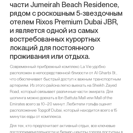
части Jumeirah Beach Residence,
рядом с роскошным 5-звездочным
отелем Rixos Premium Dubai JBR,
и является одной из самых
востребованных курортных
локаций для постоянного
проживания или отдыха.
Современный прибрежный комплекс La Vie удобно
расположен в непосредственной близости от Al Gharbi St.,
что обеспечивает быстрый доступ к важным транспортным
артериям. Из этого района легко выехать на Sheikh Zayed
Road, который связывает различные части эмирата. Для
шопинга можно доехать в Ibn Battuta Mall или Mall of the
Emirates всего за 10–20 минут. Любители гольфа оценят
расположение Topgolf Dubai, который находится всего в 15
минутах езды от комплекса.
Для тех, кто предпочитает активный отдых, все ключевые
достопримечательности и бизнес-центры города доступны в