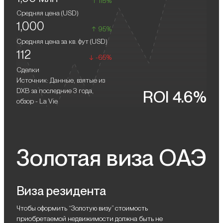
115%
туристическим потоком, создает благоприятные условия
непосредственным доступом к красивейшему побережью и
Средняя цена (
USD
)
для значительного роста стоимости жилья. Это открывает
удобной инфраструктуре. В шаговой доступности
1,000
привлекательные перспективы для инвесторов, желающих
расположены лучшие образовательные учреждения, крупные
95%
воспользоваться потенциалом перепродажи жилья в
торговые центры, супермаркеты, а также многочисленные
Средняя цена за кв. фут (
USD
)
будущем.
места для досуга и развлечений, что делает его идеальным
112
-65%
выбором как для семей, так и для профессионалов.
Сделки
Источник: Данные, взятые из
DXB за последние 3 года,
ROI 4.6%
обзор - La Vie
Золотая виза ОАЭ
Виза резидента
Чтобы оформить “Золотую визу” стоимость
приобретаемой недвижимости должна быть не