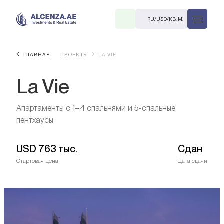
RU
/
USD
/
КВ. М.
ГЛАВНАЯ
ПРОЕКТЫ
LA VIE
La Vie
Апартаменты с 1–4 спальнями и 5-спальные
пентхаусы
R
USD
763 тыс.
Сдан
Стартовая цена
Дата сдачи
В. М.